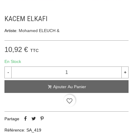
KACEM ELKAFI
Artiste:
Mohamed ELEUCH &
10,92 €
TTC
En Stock
-
+
Ajouter Au Panier
favorite_border
Partage
Référence:
SA_419