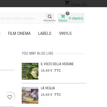
shopping_cart
Panier
(0)
0
0
objet(s)
Panier
Rechercher
S
FILM CINEMA
LABELS
VINYLS
YOU MAY ALSO LIKE
IL VOLTO DELLA VERGINE
16,69 €
TTC
LA VEGLIA
16,69 €
TTC
favorite_border