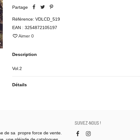
Partage
Référence:
VDLCD_519
EAN :
3254872105197
Aimer
0
Description
Vol.2
Détails
SUIVEZ-NOUS !
se de sa propre force de vente.
gue, une pléiade de catalogues