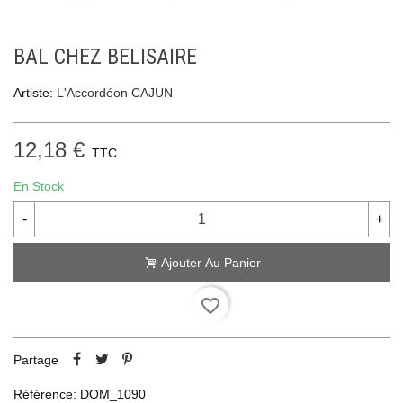
BAL CHEZ BELISAIRE
Artiste:
L'Accordéon CAJUN
12,18 €
TTC
En Stock
-
+
Ajouter Au Panier
favorite_border
Partage
Référence:
DOM_1090