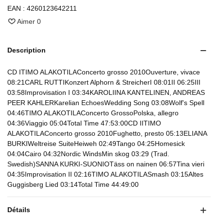
EAN :
4260123642211
Aimer
0
Description
CD ITIMO ALAKOTILAConcerto grosso 2010Ouverture, vivace
08:21CARL RUTTIKonzert Alphorn & StreicherI 08:01II 06:25III
03:58Improvisation I 03:34KAROLIINA KANTELINEN, ANDREAS
PEER KAHLERKarelian EchoesWedding Song 03:08Wolf's Spell
04:46TIMO ALAKOTILAConcerto GrossoPolska, allegro
04:36Viaggio 05:04Total Time 47:53:00CD IITIMO
ALAKOTILAConcerto grosso 2010Fughetto, presto 05:13ELIANA
BURKIWeltreise SuiteHeiweh 02:49Tango 04:25Homesick
04:04Cairo 04:32Nordic WindsMin skog 03:29 (Trad.
Swedish)SANNA KURKI-SUONIOTäss on nainen 06:57Tina vieri
04:35Improvisation II 02:16TIMO ALAKOTILASmash 03:15Altes
Guggisberg Lied 03:14Total Time 44:49:00
Détails