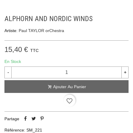
ALPHORN AND NORDIC WINDS
Artiste:
Paul TAYLOR orChestra
15,40 €
TTC
En Stock
-
+
Ajouter Au Panier
favorite_border
Partage
Référence:
SM_221