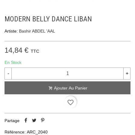
MODERN BELLY DANCE LIBAN
Artiste:
Bashir ABDEL 'AAL
14,84 €
TTC
En Stock
-
+
Ajouter Au Panier
favorite_border
Partage
Référence:
ARC_2040