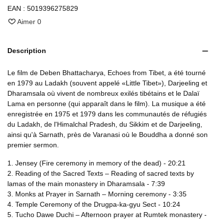
EAN :
5019396275829
Aimer
0
Description
Le film de Deben Bhattacharya, Echoes from Tibet, a été tourné
en 1979 au Ladakh (souvent appelé «Little Tibet»), Darjeeling et
Dharamsala où vivent de nombreux exilés tibétains et le Dalaï
Lama en personne (qui apparaît dans le film). La musique a été
enregistrée en 1975 et 1979 dans les communautés de réfugiés
du Ladakh, de l'Himalchal Pradesh, du Sikkim et de Darjeeling,
ainsi qu'à Sarnath, près de Varanasi où le Bouddha a donné son
premier sermon.
1. Jensey (Fire ceremony in memory of the dead) - 20:21
2. Reading of the Sacred Texts – Reading of sacred texts by
lamas of the main monastery in Dharamsala - 7:39
3. Monks at Prayer in Sarnath – Morning ceremony - 3:35
4. Temple Ceremony of the Drugpa-ka-gyu Sect - 10:24
5. Tucho Dawe Duchi – Afternoon prayer at Rumtek monastery -