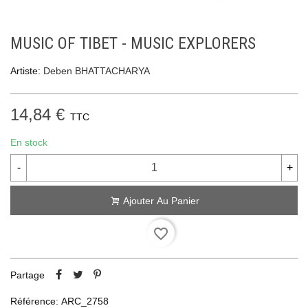
MUSIC OF TIBET - MUSIC EXPLORERS
Artiste:
Deben BHATTACHARYA
14,84 €
TTC
En stock
-
+
Ajouter Au Panier
favorite_border
Partage
Référence:
ARC_2758