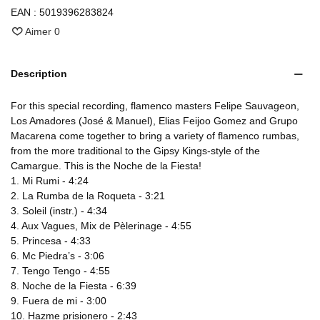
EAN :
5019396283824
Aimer
0
Description
For this special recording, flamenco masters Felipe Sauvageon,
Los Amadores (José & Manuel), Elias Feijoo Gomez and Grupo
Macarena come together to bring a variety of flamenco rumbas,
from the more traditional to the Gipsy Kings-style of the
Camargue. This is the Noche de la Fiesta!
1. Mi Rumi - 4:24
2. La Rumba de la Roqueta - 3:21
3. Soleil (instr.) - 4:34
4. Aux Vagues, Mix de Pèlerinage - 4:55
5. Princesa - 4:33
6. Mc Piedra’s - 3:06
7. Tengo Tengo - 4:55
8. Noche de la Fiesta - 6:39
9. Fuera de mi - 3:00
10. Hazme prisionero - 2:43