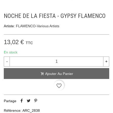
NOCHE DE LA FIESTA - GYPSY FLAMENCO
Artiste:
FLAMENCO-Various Artists
13,02 €
TTC
En stock
-
+
Ajouter Au Panier
favorite_border
Partage
Référence:
ARC_2838