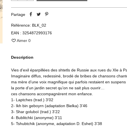
Partage
Référence:
BLK_02
EAN :
3254872993176
Aimer
0
Description
Vies d’exil éparpillées des shtetls de Russie aux rues du XIe à 
Imaginaire diffus, redessiné, brodé de bribes de chansons chan
ma mère d’une voix magnifique qui parfois restaient en suspen
la porte d’un jardin secret qu’on ne sait plus ouvrir…
ces chansons accompagnèrent mon enfance.
1- Laptches (trad.) 3’02
2- Ikh bin geboyrn (adaptation Bielka) 3’46
3- Shar goluboï (trad.) 3’22
4- Bublitchki (anonyme) 3’11
5- Tshubtchik (anonyme, adaptation D. Eshet) 3’38