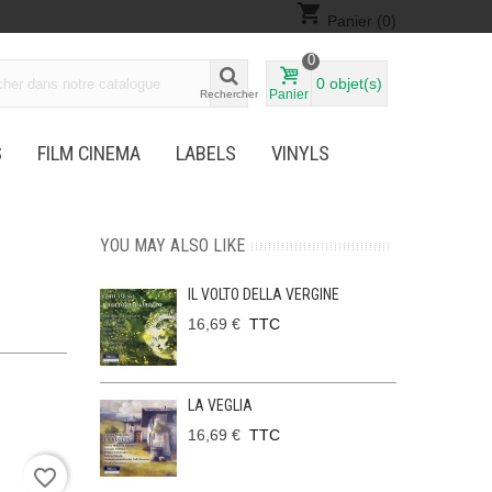
shopping_cart
Panier
(0)
0
0
objet(s)
Panier
Rechercher
S
FILM CINEMA
LABELS
VINYLS
YOU MAY ALSO LIKE
IL VOLTO DELLA VERGINE
16,69 €
TTC
LA VEGLIA
16,69 €
TTC
favorite_border