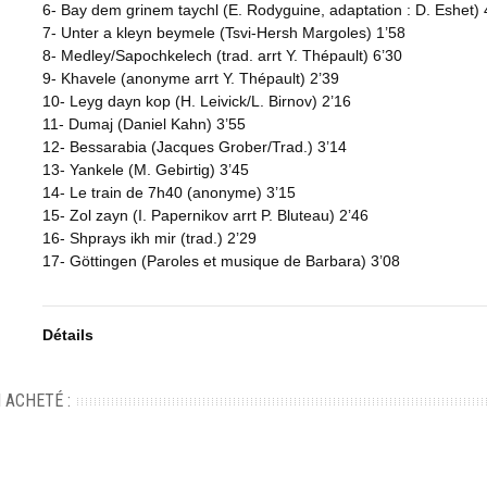
6- Bay dem grinem taychl (E. Rodyguine, adaptation : D. Eshet) 
7- Unter a kleyn beymele (Tsvi-Hersh Margoles) 1’58
8- Medley/Sapochkelech (trad. arrt Y. Thépault) 6’30
9- Khavele (anonyme arrt Y. Thépault) 2’39
10- Leyg dayn kop (H. Leivick/L. Birnov) 2’16
11- Dumaj (Daniel Kahn) 3’55
12- Bessarabia (Jacques Grober/Trad.) 3’14
13- Yankele (M. Gebirtig) 3’45
14- Le train de 7h40 (anonyme) 3’15
15- Zol zayn (I. Papernikov arrt P. Bluteau) 2’46
16- Shprays ikh mir (trad.) 2’29
17- Göttingen (Paroles et musique de Barbara) 3’08
Détails
 ACHETÉ :