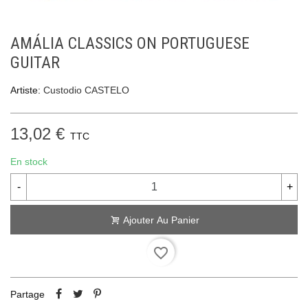
AMÁLIA CLASSICS ON PORTUGUESE
GUITAR
Artiste:
Custodio CASTELO
13,02 €
TTC
En stock
-
+
Ajouter Au Panier
favorite_border
Partage