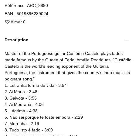
Référence:
ARC_2890
EAN :
5019396289024
Aimer
0
Description
Master of the Portuguese guitar Custódio Castelo plays fados
made famous by the Queen of Fado, Amália Rodrigues. “Custódio
Castelo is the world’s leading exponent of the Guitarra
Portuguesa, the instrument that gives the country’s fado music its
poignant song.”
1. Estranha forma de vida - 3:54
2. Ai Maria - 2:48
3. Gaivota - 3:55
4. Ai Mouraria - 4:06
5. Lágrima - 4:38
6. Não sei porque te foste embora - 2:29
7. Morrinha - 2:19
8. Tudo isto é fado - 3:09