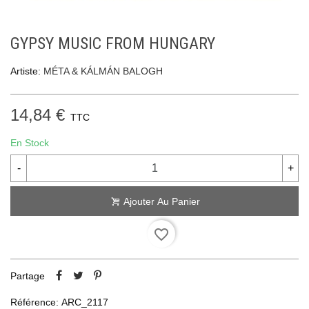
GYPSY MUSIC FROM HUNGARY
Artiste:
MÉTA & KÁLMÁN BALOGH
14,84 €
TTC
En Stock
-
+
Ajouter Au Panier
favorite_border
Partage
Référence:
ARC_2117