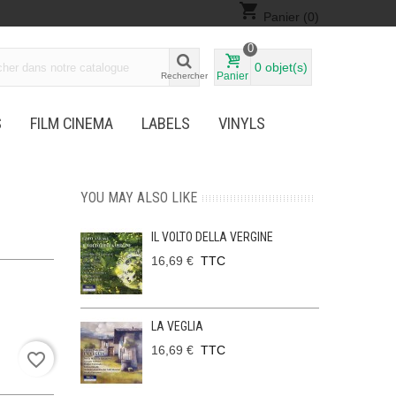
shopping_cart
Panier
(0)
0
0
objet(s)
Panier
Rechercher
S
FILM CINEMA
LABELS
VINYLS
YOU MAY ALSO LIKE
IL VOLTO DELLA VERGINE
16,69 €
TTC
LA VEGLIA
16,69 €
TTC
favorite_border