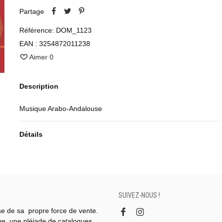
Partage
Référence:
DOM_1123
EAN :
3254872011238
Aimer
0
Description
Musique Arabo-Andalouse
Détails
SUIVEZ-NOUS !
se de sa propre force de vente.
gue, une pléiade de catalogues