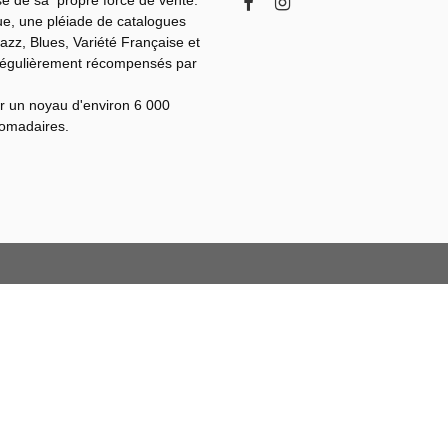
se de sa propre force de vente.
gue, une pléiade de catalogues
azz, Blues, Variété Française et
régulièrement récompensés par
r un noyau d'environ 6 000
domadaires.