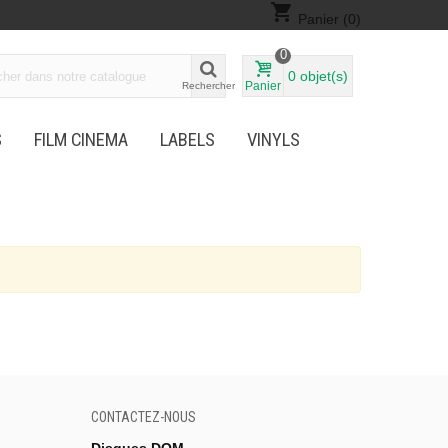
shopping_cart
Panier
(0)
0
0
objet(s)
Panier
Rechercher
S
FILM CINEMA
LABELS
VINYLS
CONTACTEZ-NOUS