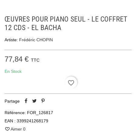
ŒUVRES POUR PIANO SEUL - LE COFFRET
12 CDS - EL BACHA
Artiste:
Frédéric CHOPIN
77,84 €
TTC
En Stock
favorite_border
Partage
Référence:
FOR_126817
EAN :
3399241268179
Aimer
0