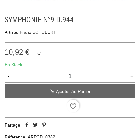
SYMPHONIE N°9 D.944
Artiste:
Franz SCHUBERT
10,92 €
TTC
En Stock
-
+
Ajouter Au Panier
favorite_border
Partage
Référence:
ARPCD_0382