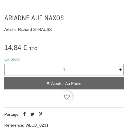
ARIADNE AUF NAXOS
Artiste:
Richard STRAUSS
14,84 €
TTC
En Stock
-
+
Ajouter Au Panier
favorite_border
Partage
Référence:
WLCD_0231