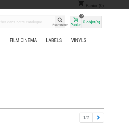
shopping_cart
Panier
(0)
0
0
objet(s)
Panier
Rechercher
S
FILM CINEMA
LABELS
VINYLS
Suivant
1/2