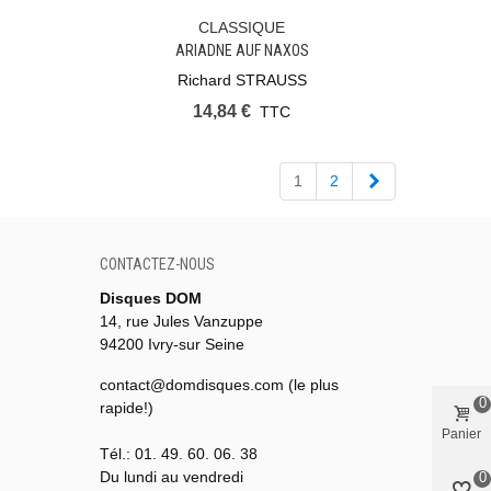
CLASSIQUE
Ajouter Au Panier
ARIADNE AUF NAXOS
Richard STRAUSS
14,84 €
TTC
Suivant
1
2
CONTACTEZ-NOUS
Disques DOM
14, rue Jules Vanzuppe
94200 Ivry-sur Seine
contact@domdisques.com (le plus
0
rapide!)
Panier
Tél.: 01. 49. 60. 06. 38
Du lundi au vendredi
0