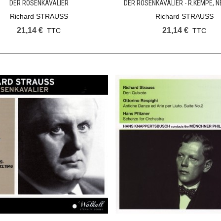
DER ROSENKAVALIER
DER ROSENKAVALIER - R.KEMPE, 
1956
Richard STRAUSS
Richard STRAUSS
21,14 €
21,14 €
TTC
TTC