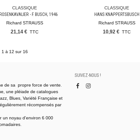
CLASSIQUE
CLASSIQUE
Ajouter Au Panier
Ajouter Au Panier
ROSENKAVALIER - F. BUSCH, 1946
HANS KNAPPERTSBUSCH
Richard STRAUSS
Richard STRAUSS
21,14 €
10,92 €
TTC
TTC
) 1 à 12 sur 16
SUIVEZ-NOUS !
se de sa propre force de vente.
gue, une pléiade de catalogues
azz, Blues, Variété Française et
régulièrement récompensés par
r un noyau d'environ 6 000
domadaires.