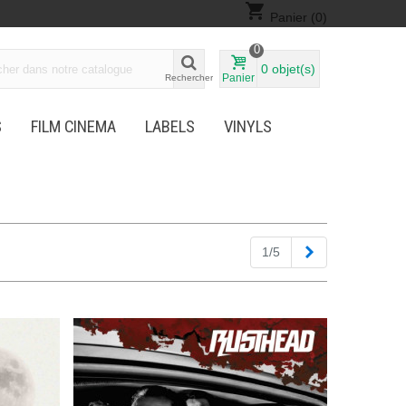
shopping_cart
Panier
(0)
0
0
objet(s)
Panier
Rechercher
S
FILM CINEMA
LABELS
VINYLS
Suivant
1/5