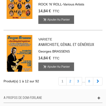
ROCK ‘N’ ROLL-Various Artists
14,84 €
TTC
Ajouter Au Panier
VARIETE
ANARCHISTE, GÉNIAL ET GÉNÉREUX
Georges BRASSENS
14,84 €
TTC
Ajouter Au Panier
Suiv
Produit(s) 1 à 12 sur 92
1
2
3
…
8
A PROPOS DE DOM-FORLANE