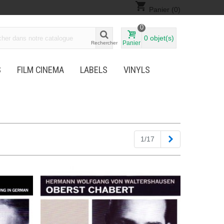
shopping_cart
Panier
(0)
0
0
objet(s)
Panier
Rechercher
S
FILM CINEMA
LABELS
VINYLS
Suivant
1/17