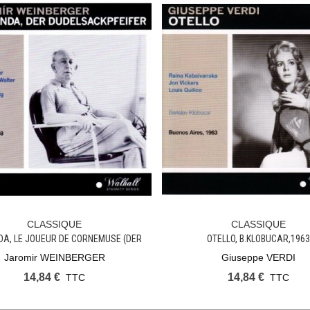
CLASSIQUE
CLASSIQUE
Ajouter Au Panier
Ajouter Au Panier
A, LE JOUEUR DE CORNEMUSE (DER
OTELLO, B.KLOBUCAR,196
DUDELSACKPFEIFER)
Jaromir WEINBERGER
Giuseppe VERDI
14,84 €
14,84 €
TTC
TTC