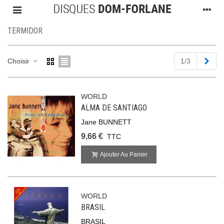
TERMIDOR
Suiv
Choisir
1/3
WORLD
ALMA DE SANTIAGO
Jane BUNNETT
9,66 €
TTC
Ajouter Au Panier
WORLD
BRASIL
BRASIL