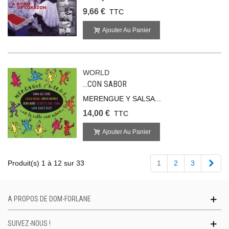
9,66 €
TTC
Ajouter Au Panier
WORLD
...CON SABOR
MERENGUE Y SALSA...
14,00 €
TTC
Ajouter Au Panier
Suiv
Produit(s) 1 à 12 sur 33
1
2
3
A PROPOS DE DOM-FORLANE
SUIVEZ-NOUS !