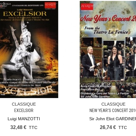
CLASSIQUE
CLASSIQUE
Ajouter Au Panier
Ajouter Au Panier
EXCELSIOR
NEW YEAR'S CONCERT 201
Luigi MANZOTTI
Sir John Eliot GARDINE
32,48 €
26,74 €
TTC
TTC