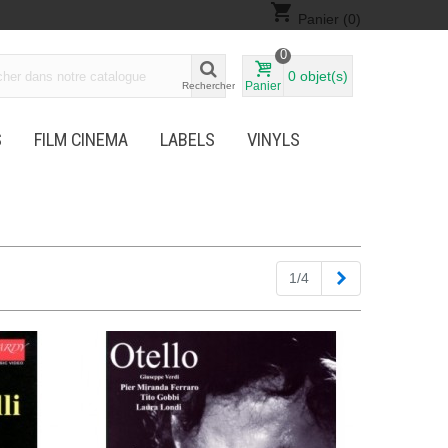
shopping_cart
Panier
(0)
0
0
objet(s)
Panier
Rechercher
S
FILM CINEMA
LABELS
VINYLS
Suivant
1/4