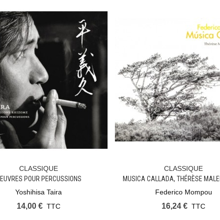
CLASSIQUE
CLASSIQUE
Ajouter Au Panier
Ajouter Au Panier
EUVRES POUR PERCUSSIONS
MUSICA CALLADA, THÉRÈSE MAL
PIANO
Yoshihisa Taira
Federico Mompou
14,00 €
16,24 €
TTC
TTC