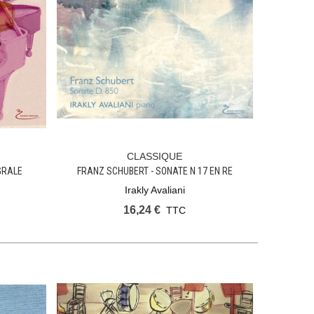
CLASSIQUE
Ajouter Au Panier
GRALE
FRANZ SCHUBERT - SONATE N 17 EN RE
MAJEUR, OP. 53 D.850
Irakly Avaliani
16,24 €
TTC