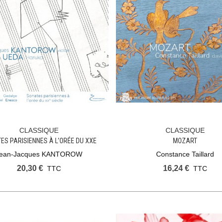
CLASSIQUE
CLASSIQUE
Ajouter Au Panier
Ajouter Au Panier
ES PARISIENNES À L’ORÉE DU XXE
MOZART
SIÈCLE
ean-Jacques KANTOROW
Constance Taillard
20,30 €
16,24 €
TTC
TTC