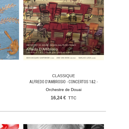
CLASSIQUE
Ajouter Au Panier
ALFREDO D’AMBROSIO - CONCERTOS 1&2 -
PIECES POUR PIANO ET VIOLON
Orchestre de Douai
16,24 €
TTC