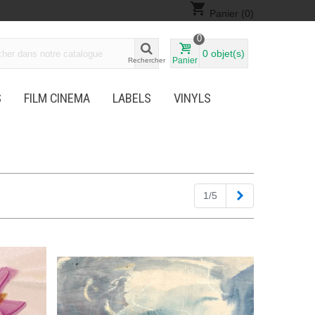
shopping_cart
Panier
(0)
0
0
objet(s)
Panier
Rechercher
S
FILM CINEMA
LABELS
VINYLS
Suivant
1/5