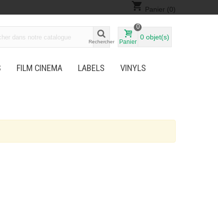
shopping_cart
Panier
(0)
0
0
objet(s)
Panier
Rechercher
S
FILM CINEMA
LABELS
VINYLS