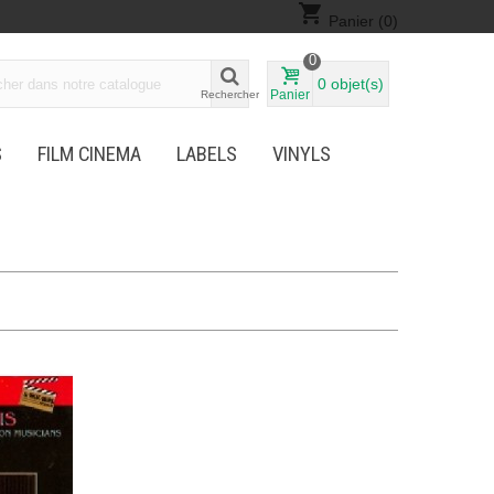
shopping_cart
Panier
(0)
0
0
objet(s)
Panier
Rechercher
S
FILM CINEMA
LABELS
VINYLS