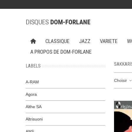
CLASSIQUE
JAZZ
VARIETE
W
A PROPOS DE DOM-FORLANE
SAKKARI
LABELS
Choisir
A-RAM
Agora
Althe SA
Altrisuoni
ANS