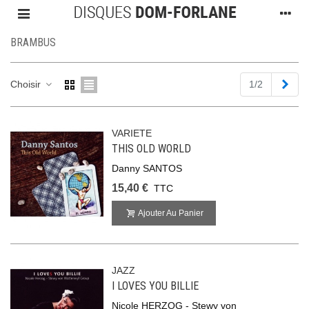
BRAMBUS
Suiv
Choisir
1/2
VARIETE
THIS OLD WORLD
Danny SANTOS
15,40 €
TTC
Ajouter Au Panier
JAZZ
I LOVES YOU BILLIE
Nicole HERZOG - Stewy von