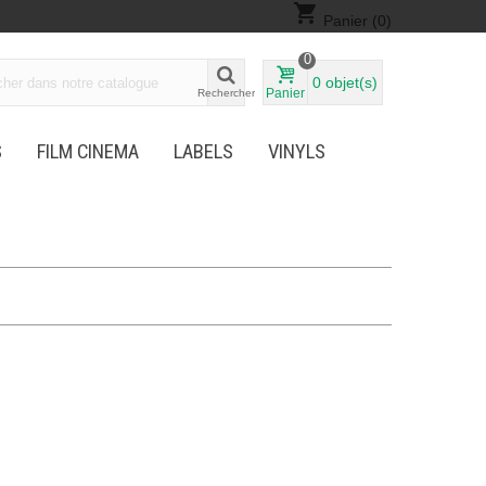
shopping_cart
Panier
(0)
0
0
objet(s)
Panier
Rechercher
S
FILM CINEMA
LABELS
VINYLS