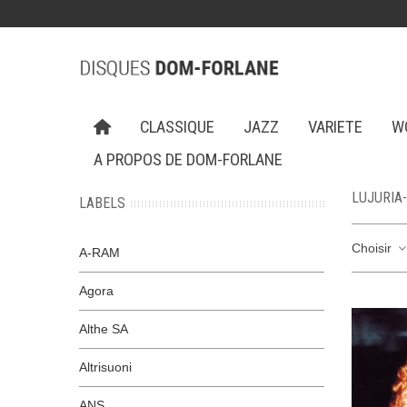
CLASSIQUE
JAZZ
VARIETE
W
A PROPOS DE DOM-FORLANE
LUJURIA
LABELS
Choisir
A-RAM
Agora
Althe SA
Altrisuoni
ANS