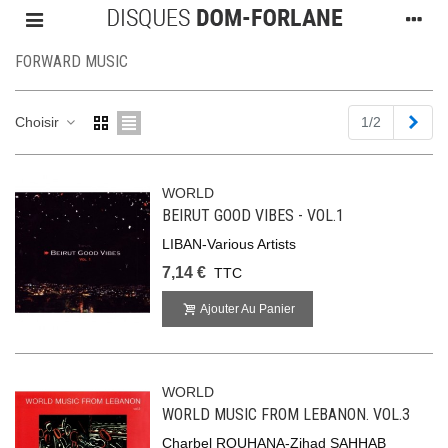
FORWARD MUSIC
Suiv
Choisir
1/2
WORLD
BEIRUT GOOD VIBES - VOL.1
LIBAN-Various Artists
7,14 €
TTC
Ajouter Au Panier
WORLD
WORLD MUSIC FROM LEBANON. VOL.3
Charbel ROUHANA-Zihad SAHHAB