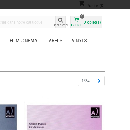
shopping_cart
Panier
(0)
0
0
objet(s)
Panier
Rechercher
S
FILM CINEMA
LABELS
VINYLS
Suivant
1/24