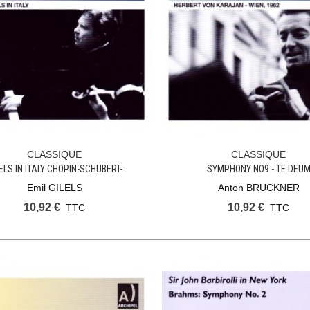
CLASSIQUE
CLASSIQUE
Ajouter Au Panier
Ajouter Au Panier
ELS IN ITALY CHOPIN-SCHUBERT-
SYMPHONY NO9 - TE DEU
KABALEVSKY
Emil GILELS
Anton BRUCKNER
10,92 €
10,92 €
TTC
TTC