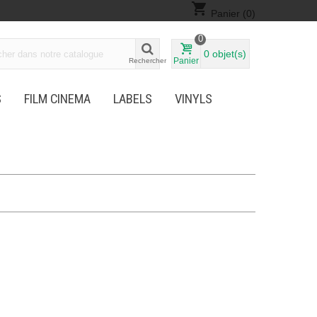
shopping_cart
Panier
(0)
0
0
objet(s)
Panier
Rechercher
S
FILM CINEMA
LABELS
VINYLS