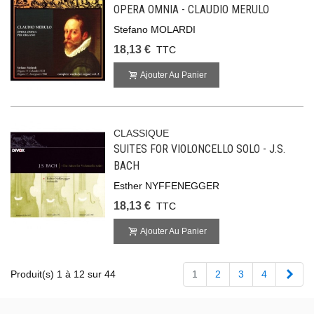
OPERA OMNIA - CLAUDIO MERULO
Stefano MOLARDI
18,13 €
TTC
Ajouter Au Panier
CLASSIQUE
SUITES FOR VIOLONCELLO SOLO - J.S.
BACH
Esther NYFFENEGGER
18,13 €
TTC
Ajouter Au Panier
Suiv
Produit(s) 1 à 12 sur 44
1
2
3
4