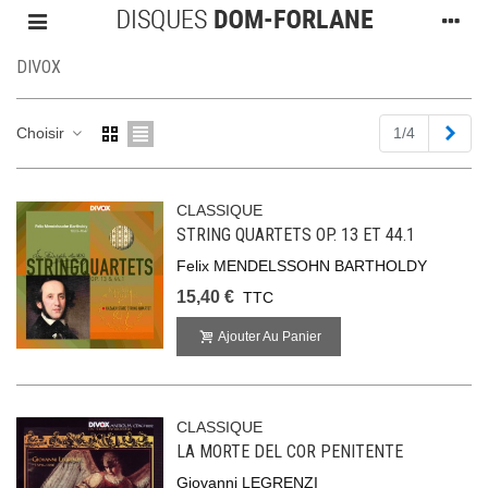
DIVOX
Suiv
Choisir
1/4
CLASSIQUE
STRING QUARTETS OP. 13 ET 44.1
Felix MENDELSSOHN BARTHOLDY
15,40 €
TTC
Ajouter Au Panier
CLASSIQUE
LA MORTE DEL COR PENITENTE
Giovanni LEGRENZI