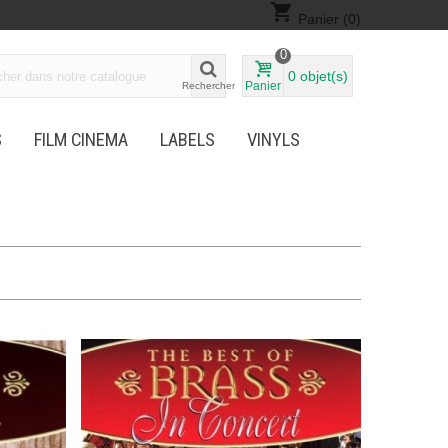
shopping_cart
Panier
(0)
0
0
objet(s)
Panier
Rechercher
S
FILM CINEMA
LABELS
VINYLS