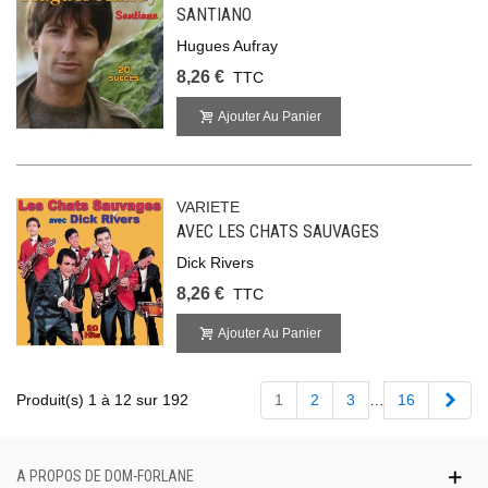
SANTIANO
Hugues Aufray
8,26 €
TTC
Ajouter Au Panier
VARIETE
AVEC LES CHATS SAUVAGES
Dick Rivers
8,26 €
TTC
Ajouter Au Panier
Suiv
Produit(s) 1 à 12 sur 192
1
2
3
…
16
A PROPOS DE DOM-FORLANE