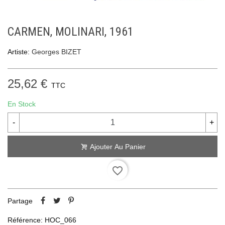
CARMEN, MOLINARI, 1961
Artiste:
Georges BIZET
25,62 €
TTC
En Stock
-
+
Ajouter Au Panier
favorite_border
Partage
Référence:
HOC_066