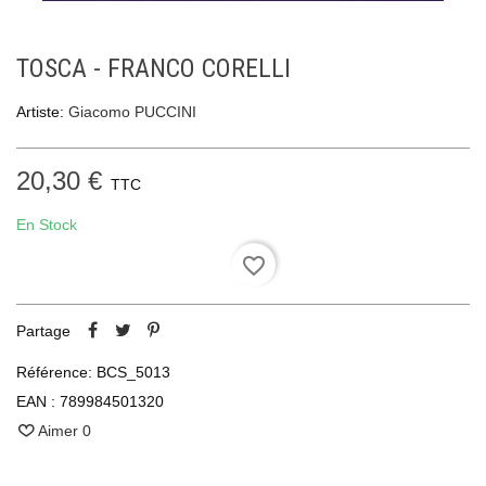
TOSCA - FRANCO CORELLI
Artiste:
Giacomo PUCCINI
20,30 €
TTC
En Stock
favorite_border
Partage
Référence:
BCS_5013
EAN :
789984501320
Aimer
0