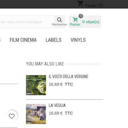
shopping_cart
Panier
(0)
0
0
objet(s)
Panier
Rechercher
S
FILM CINEMA
LABELS
VINYLS
YOU MAY ALSO LIKE
IL VOLTO DELLA VERGINE
16,69 €
TTC
LA VEGLIA
16,69 €
TTC
favorite_border