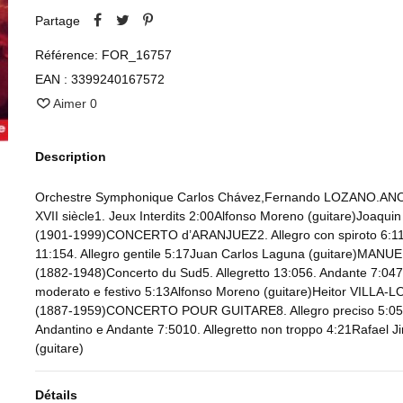
Partage
Référence:
FOR_16757
EAN :
3399240167572
Aimer
0
Description
Orchestre Symphonique Carlos Chávez,Fernando LOZANO.A
XVII siècle1. Jeux Interdits 2:00Alfonso Moreno (guitare)Joaqui
(1901-1999)CONCERTO d’ARANJUEZ2. Allegro con spiroto 6:11
11:154. Allegro gentile 5:17Juan Carlos Laguna (guitare)MAN
(1882-1948)Concerto du Sud5. Allegretto 13:056. Andante 7:047.
moderato e festivo 5:13Alfonso Moreno (guitare)Heitor VILLA-
(1887-1959)CONCERTO POUR GUITARE8. Allegro preciso 5:05
Andantino e Andante 7:5010. Allegretto non troppo 4:21Rafael 
(guitare)
Détails