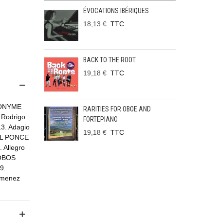
ÉVOCATIONS IBÉRIQUES
18,13 €
TTC
BACK TO THE ROOT
19,18 €
TTC
NONYME
RARITIES FOR OBOE AND
n Rodrigo
FORTEPIANO
3. Adagio
19,18 €
TTC
UEL PONCE
 Allegro
LOBOS
9.
Jimenez