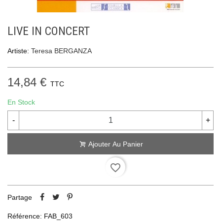
LIVE IN CONCERT
Artiste:
Teresa BERGANZA
14,84 €
TTC
En Stock
-
+
Ajouter Au Panier
favorite_border
Partage
Référence:
FAB_603