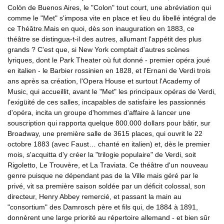
Colòn de Buenos Aires, le "Colon" tout court, une abréviation qui
comme le "Met" s'imposa vite en place et lieu du libellé intégral de
ce Théâtre.Mais en quoi, dès son inauguration en 1883, ce
théâtre se distingua-t-il des autres, allumant l'appétit des plus
grands ? C'est que, si New York comptait d'autres scènes
lyriques, dont le Park Theater où fut donné - premier opéra joué
en italien - le Barbier rossinien en 1828, et l'Ernani de Verdi trois
ans après sa création, l'Opera House et surtout l'Academy of
Music, qui accueillit, avant le "Met" les principaux opéras de Verdi,
l'exigüité de ces salles, incapables de satisfaire les passionnés
d'opéra, incita un groupe d'hommes d'affaire à lancer une
souscription qui rapporta quelque 800.000 dollars pour bâtir, sur
Broadway, une première salle de 3615 places, qui ouvrit le 22
octobre 1883 (avec Faust… chanté en italien) et, dès le premier
mois, s'acquitta d'y créer la "trilogie populaire" de Verdi, soit
Rigoletto, Le Trouvère, et La Traviata. Ce théâtre d'un nouveau
genre puisque ne dépendant pas de la Ville mais géré par le
privé, vit sa première saison soldée par un déficit colossal, son
directeur, Henry Abbey remercié, et passant la main au
"consortium" des Damrosch père et fils qui, de 1884 à 1891,
donnèrent une large priorité au répertoire allemand - et bien sûr