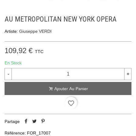
AU METROPOLITAN NEW YORK OPERA
Artiste:
Giuseppe VERDI
109,92 €
TTC
En Stock
-
+
Ajouter Au Panier
favorite_border
Partage
Référence:
FOR_17007