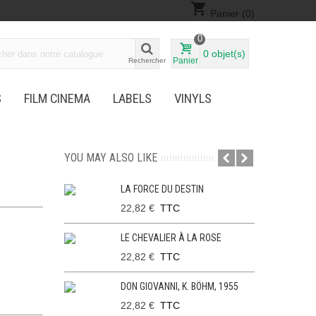
shopping_cart
Panier
(0)
0
0
objet(s)
Panier
Rechercher
S
FILM CINEMA
LABELS
VINYLS
YOU MAY ALSO LIKE
LA FORCE DU DESTIN
22,82 €
TTC
LE CHEVALIER À LA ROSE
22,82 €
TTC
DON GIOVANNI, K. BÖHM, 1955
22,82 €
TTC