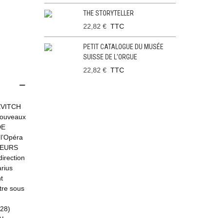
THE STORYTELLER
22,82 €
TTC
PETIT CATALOGUE DU MUSÉE
SUISSE DE L’ORGUE
22,82 €
TTC
EVITCH
ouveaux
DE
l’Opéra
LHEURS
irection
rius
t
tre sous
28)