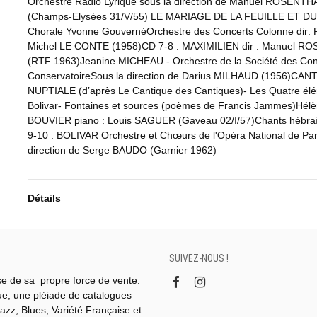
Orchestre Radio Lyrique sous la direction de Manuel ROSENTH
(Champs-Elysées 31/V/55) LE MARIAGE DE LA FEUILLE ET D
Chorale Yvonne GouvernéOrchestre des Concerts Colonne dir: P
Michel LE CONTE (1958)CD 7-8 : MAXIMILIEN dir : Manuel R
(RTF 1963)Jeanine MICHEAU - Orchestre de la Société des Con
ConservatoireSous la direction de Darius MILHAUD (1956)CAN
NUPTIALE (d’après Le Cantique des Cantiques)- Les Quatre él
Bolivar- Fontaines et sources (poèmes de Francis Jammes)Hél
BOUVIER piano : Louis SAGUER (Gaveau 02/I/57)Chants hébr
9-10 : BOLIVAR Orchestre et Chœurs de l'Opéra National de Par
direction de Serge BAUDO (Garnier 1962)
Détails
SUIVEZ-NOUS !
se de sa propre force de vente.
gue, une pléiade de catalogues
azz, Blues, Variété Française et