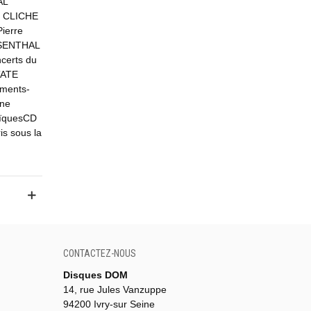
AL
U CLICHE
ierre
OSENTHAL
certs du
TATE
éments-
ène
aïquesCD
is sous la
CONTACTEZ-NOUS
Disques DOM
14, rue Jules Vanzuppe
94200 Ivry-sur Seine