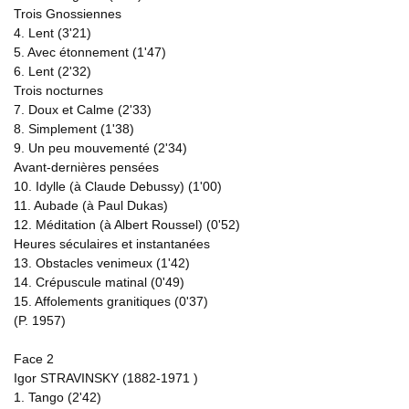
Trois Gnossiennes
4. Lent (3'21)
5. Avec étonnement (1'47)
6. Lent (2'32)
Trois nocturnes
7. Doux et Calme (2'33)
8. Simplement (1'38)
9. Un peu mouvementé (2'34)
Avant-dernières pensées
10. Idylle (à Claude Debussy) (1'00)
11. Aubade (à Paul Dukas)
12. Méditation (à Albert Roussel) (0'52)
Heures séculaires et instantanées
13. Obstacles venimeux (1'42)
14. Crépuscule matinal (0'49)
15. Affolements granitiques (0'37)
(P. 1957)
Face 2
Igor STRAVINSKY (1882-1971 )
1. Tango (2'42)