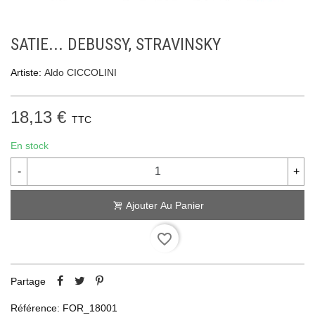
SATIE... DEBUSSY, STRAVINSKY
Artiste:
Aldo CICCOLINI
18,13 €
TTC
En stock
-
+
Ajouter Au Panier
favorite_border
Partage
Référence:
FOR_18001