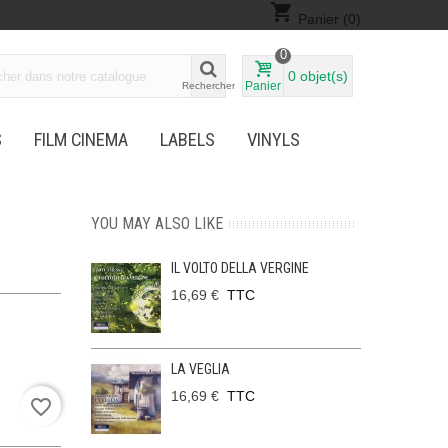
shopping_cart
Panier
(0)
0
0
objet(s)
Panier
Rechercher
S
FILM CINEMA
LABELS
VINYLS
YOU MAY ALSO LIKE
IL VOLTO DELLA VERGINE
16,69 €
TTC
LA VEGLIA
16,69 €
TTC
favorite_border