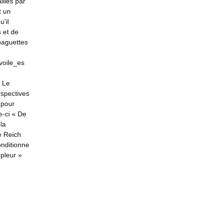
illes par
t un
’il
 et de
 baguettes
voile_es
s Le
rspectives
 pour
e-ci « De
(la
e Reich
onditionne
mpleur »