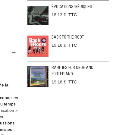
ÉVOCATIONS IBÉRIQUES
18,13 €
TTC
BACK TO THE ROOT
19,18 €
TTC
RARITIES FOR OBOE AND
FORTEPIANO
19,18 €
TTC
ne la
 capacites
au temps
isation »
es
cussions
nnistes