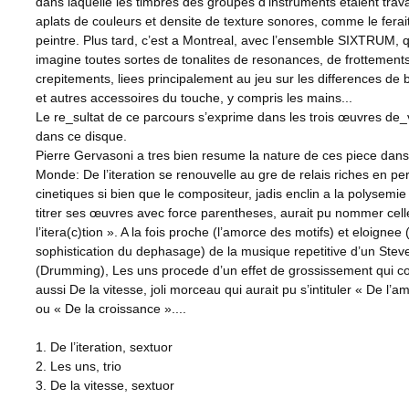
dans laquelle les timbres des groupes d’instruments etaient trava
aplats de couleurs et densite de texture sonores, comme le ferai
peintre. Plus tard, c’est a Montreal, avec l’ensemble SIXTRUM, qu
imagine toutes sortes de tonalites de resonances, de frottements
crepitements, liees principalement au jeu sur les differences de
et autres accessoires du touche, y compris les mains...
Le re_sultat de ce parcours s’exprime dans les trois œuvres de_
dans ce disque.
Pierre Gervasoni a tres bien resume la nature de ces piece dan
Monde: De l’iteration se renouvelle au gre de relais riches en pe
cinetiques si bien que le compositeur, jadis enclin a la polysemie
titrer ses œuvres avec force parentheses, aurait pu nommer cell
l’itera(c)tion ». A la fois proche (l’amorce des motifs) et eloignee 
sophistication du dephasage) de la musique repetitive d’un Stev
(Drumming), Les uns procede d’un effet de grossissement qui c
aussi De la vitesse, joli morceau qui aurait pu s’intituler « De l’a
ou « De la croissance »....
1. De l’iteration, sextuor
2. Les uns, trio
3. De la vitesse, sextuor