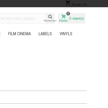
shopping_cart
Panier
(0)
0
0
objet(s)
Panier
Rechercher
S
FILM CINEMA
LABELS
VINYLS