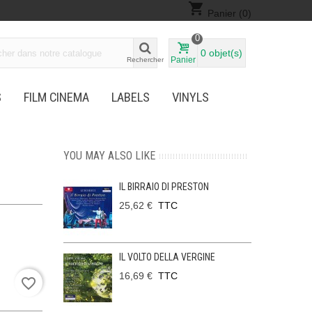
shopping_cart
Panier
(0)
0
0
objet(s)
Panier
Rechercher
S
FILM CINEMA
LABELS
VINYLS
YOU MAY ALSO LIKE
IL BIRRAIO DI PRESTON
25,62 €
TTC
IL VOLTO DELLA VERGINE
16,69 €
TTC
favorite_border