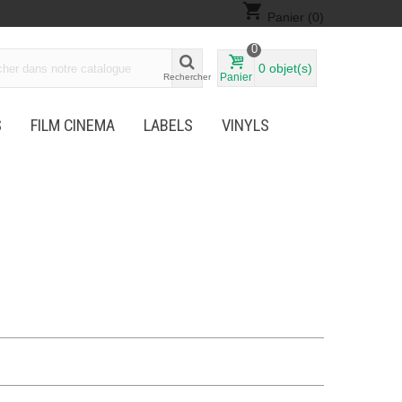
shopping_cart
Panier
(0)
0
0
objet(s)
Panier
Rechercher
S
FILM CINEMA
LABELS
VINYLS