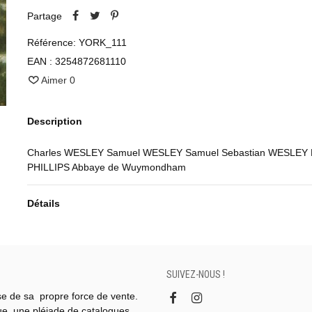
Partage
Référence:
YORK_111
EAN :
3254872681110
Aimer
0
Description
Charles WESLEY Samuel WESLEY Samuel Sebastian WESLEY 
PHILLIPS Abbaye de Wuymondham
Détails
SUIVEZ-NOUS !
se de sa propre force de vente.
gue, une pléiade de catalogues