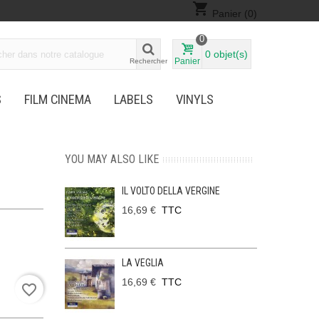
shopping_cart
Panier
(0)
0
0
objet(s)
Panier
Rechercher
S
FILM CINEMA
LABELS
VINYLS
YOU MAY ALSO LIKE
IL VOLTO DELLA VERGINE
16,69 €
TTC
LA VEGLIA
16,69 €
TTC
favorite_border