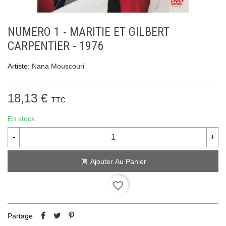
NUMERO 1 - MARITIE ET GILBERT
CARPENTIER - 1976
Artiste:
Nana Mouscouri
18,13 €
TTC
En stock
-
+
Ajouter Au Panier
favorite_border
Partage