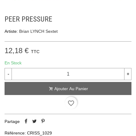
PEER PRESSURE
Artiste:
Brian LYNCH Sextet
12,18 €
TTC
En Stock
-
+
Ajouter Au Panier
favorite_border
Partage
Référence:
CRISS_1029