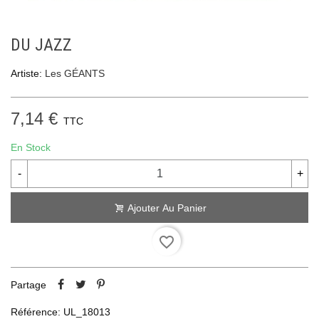
DU JAZZ
Artiste:
Les GÉANTS
7,14 €
TTC
En Stock
-
+
Ajouter Au Panier
favorite_border
Partage
Référence:
UL_18013