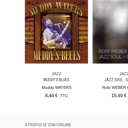
JAZZ
JAZ
Ajouter Au Panier
Ajouter Au Pan
MUDDY’S BLUES
JAZZ SOUL - 
Muddy WATERS
Robi WEBER
6,44 €
15,40 €
TTC
A PROPOS DE DOM-FORLANE