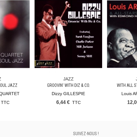
Z
JAZZ
ier
Ajouter Au Panier
Ajouter Au
SOUL JAZZ
GROOVIN’ WITH DIZ & CO.
WITH ALL S
 QUARTET
Dizzy GILLESPIE
Louis 
6,44 €
12,0
TTC
TTC
SUIVEZ-NOUS !