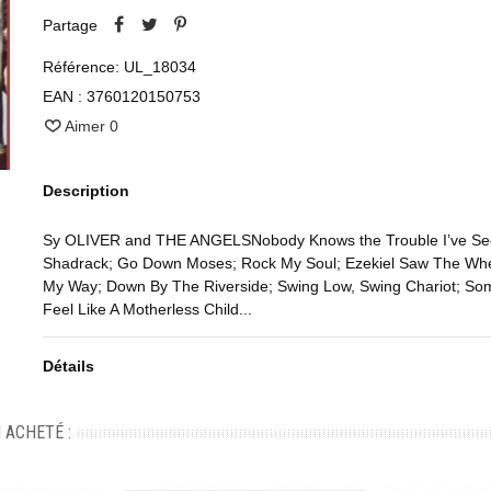
Partage
Référence:
UL_18034
EAN :
3760120150753
Aimer
0
Description
Sy OLIVER and THE ANGELSNobody Knows the Trouble I’ve Se
Shadrack; Go Down Moses; Rock My Soul; Ezekiel Saw The Wh
My Way; Down By The Riverside; Swing Low, Swing Chariot; So
Feel Like A Motherless Child...
Détails
 ACHETÉ :