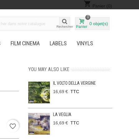
shopping_cart
Panier
(0)
0
0
objet(s)
Panier
Rechercher
S
FILM CINEMA
LABELS
VINYLS
YOU MAY ALSO LIKE
IL VOLTO DELLA VERGINE
16,69 €
TTC
LA VEGLIA
16,69 €
TTC
favorite_border