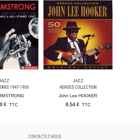
JAZZ
JAZZ
 Panier
Ajouter Au Panier
Ajout
TARS 1947-1950
HEROES COLLECTION
WITH THE 
ARMSTRONG
John Lee HOOKER
DJA
0 €
8,54 €
TTC
TTC
CONTACTEZ-NOUS