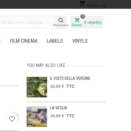
shopping_cart
Panier
(0)
0
0
objet(s)
Panier
Rechercher
S
FILM CINEMA
LABELS
VINYLS
YOU MAY ALSO LIKE
IL VOLTO DELLA VERGINE
16,69 €
TTC
LA VEGLIA
16,69 €
TTC
favorite_border