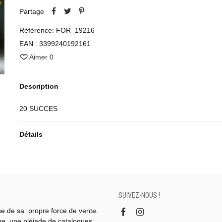
Partage
Référence:
FOR_19216
EAN :
3399240192161
Aimer
0
Description
20 SUCCES
Détails
SUIVEZ-NOUS !
se de sa propre force de vente.
gue, une pléiade de catalogues