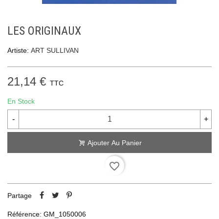
LES ORIGINAUX
Artiste:
ART SULLIVAN
21,14 €
TTC
En Stock
-
+
Ajouter Au Panier
favorite_border
Partage
Référence:
GM_1050006